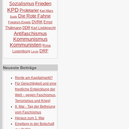
Frieden
Sozialismus
KPD
Proletarier
Karl Marx
Die Rote Fahne
Stalin
DVRK
Ernst
Friedrich Engels
Thälmann
DDR
Karl Liebknecht
Antifaschismus
Kommunismus
Kommunisten
Rosa
DRF
Luxemburg
Lenin
Neueste Beiträge
Rente am Kapitalmarkt?
Für Gerechtigkeit und eine
friedliche Entwicklung der
Welt – gegen Faschismus,
Terrorismus und Krieg!
8. Mai - Tag der Befreiung
vom Faschismus
Heraus zum 1. Mai
Empfang in der Botschaft