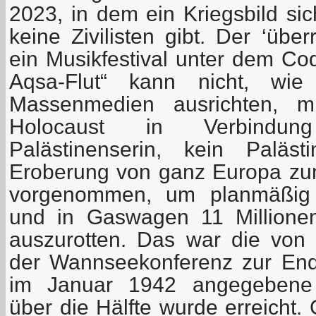
2023, in dem ein Kriegsbild si
keine Zivilisten gibt. Der ‘übe
ein Musikfestival unter dem Co
Aqsa-Flut“ kann nicht, wie
Massenmedien ausrichten, mi
Holocaust in Verbindun
Palästinenserin, kein Paläs
Eroberung von ganz Europa zum
vorgenommen, um planmäßig i
und in Gaswagen 11 Millione
auszurotten. Das war die von
der Wannseekonferenz zur End
im Januar 1942 angegebene L
über die Hälfte wurde erreicht.