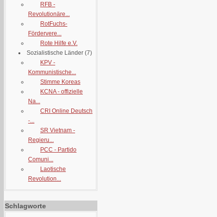
RFB -
Revolutionäre...
RotFuchs-
Fördervere...
Rote Hilfe e.V.
Sozialistische Länder
(7)
KPV -
Kommunistische...
Stimme Koreas
KCNA - offizielle
Na...
CRI Online Deutsch
-...
SR Vietnam -
Regieru...
PCC - Partido
Comuni...
Laotische
Revolution...
Schlagworte