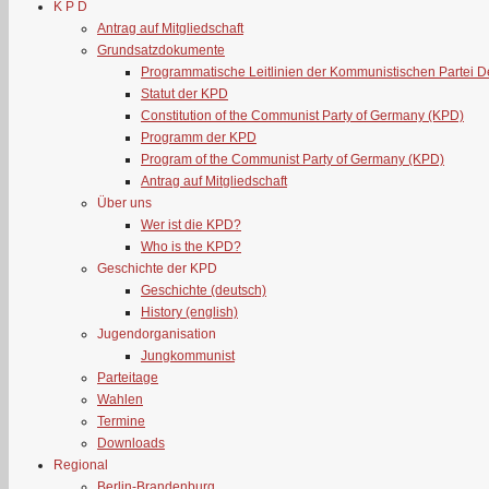
K P D
Antrag auf Mitgliedschaft
Grundsatzdokumente
Programmatische Leitlinien der Kommunistischen Partei 
Statut der KPD
Constitution of the Communist Party of Germany (KPD)
Programm der KPD
Program of the Communist Party of Germany (KPD)
Antrag auf Mitgliedschaft
Über uns
Wer ist die KPD?
Who is the KPD?
Geschichte der KPD
Geschichte (deutsch)
History (english)
Jugendorganisation
Jungkommunist
Parteitage
Wahlen
Termine
Downloads
Regional
Berlin-Brandenburg