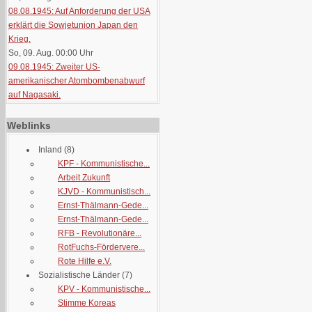
08.08.1945: Auf Anforderung der USA
erklärt die Sowjetunion Japan den
Krieg.
So, 09. Aug. 00:00
Uhr
09.08.1945: Zweiter US-
amerikanischer Atombombenabwurf
auf Nagasaki.
Weblinks
Inland
(8)
KPF - Kommunistische...
Arbeit Zukunft
KJVD - Kommunistisch...
Ernst-Thälmann-Gede...
Ernst-Thälmann-Gede...
RFB - Revolutionäre...
RotFuchs-Fördervere...
Rote Hilfe e.V.
Sozialistische Länder
(7)
KPV - Kommunistische...
Stimme Koreas