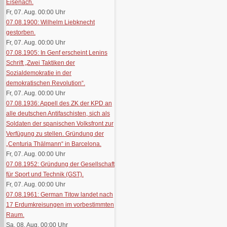
Eisenach.
Fr, 07. Aug. 00:00
Uhr
07.08.1900: Wilhelm Liebknecht
gestorben.
Fr, 07. Aug. 00:00
Uhr
07.08.1905: In Genf erscheint Lenins
Schrift „Zwei Taktiken der
Sozialdemokratie in der
demokratischen Revolution“.
Fr, 07. Aug. 00:00
Uhr
07.08.1936: Appell des ZK der KPD an
alle deutschen Antifaschisten, sich als
Soldaten der spanischen Volksfront zur
Verfügung zu stellen. Gründung der
„Centuria Thälmann“ in Barcelona.
Fr, 07. Aug. 00:00
Uhr
07.08.1952: Gründung der Gesellschaft
für Sport und Technik (GST).
Fr, 07. Aug. 00:00
Uhr
07.08.1961: German Titow landet nach
17 Erdumkreisungen im vorbestimmten
Raum.
Sa, 08. Aug. 00:00
Uhr