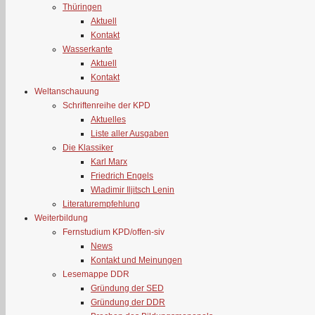
Thüringen
Aktuell
Kontakt
Wasserkante
Aktuell
Kontakt
Weltanschauung
Schriftenreihe der KPD
Aktuelles
Liste aller Ausgaben
Die Klassiker
Karl Marx
Friedrich Engels
Wladimir Iljitsch Lenin
Literaturempfehlung
Weiterbildung
Fernstudium KPD/offen-siv
News
Kontakt und Meinungen
Lesemappe DDR
Gründung der SED
Gründung der DDR